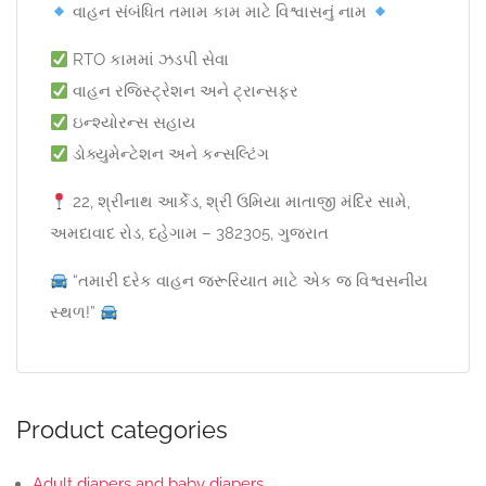
વાહન સંબંધિત તમામ કામ માટે વિશ્વાસનું નામ
RTO કામમાં ઝડપી સેવા
વાહન રજિસ્ટ્રેશન અને ટ્રાન્સફર
ઇન્શ્યોરન્સ સહાય
ડોક્યુમેન્ટેશન અને કન્સલ્ટિંગ
22, શ્રીનાથ આર્કેડ, શ્રી ઉમિયા માતાજી મંદિર સામે,
અમદાવાદ રોડ, દહેગામ – 382305, ગુજરાત
“તમારી દરેક વાહન જરૂરિયાત માટે એક જ વિશ્વસનીય
સ્થળ!”
Product categories
Adult diapers and baby diapers