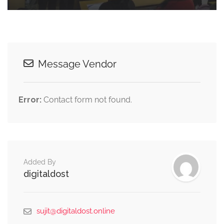
Message Vendor
Error:
Contact form not found.
Added By
digitaldost
sujit@digitaldost.online