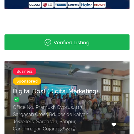
Verified Listing
Business
Sponsored
Digital Dost (Digital Marketing)
Office No, Pramukh Cyprus, 113,
Sargasan Cross Rd, beside Kalyan
Jewellers, Sargasan, Sahpur,
Gandhinagar, Gujarat 382419