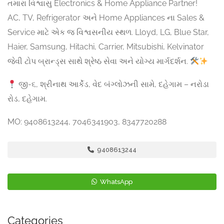
તમારા વિશ્વાસુ Electronics & Home Appliance Partner!
AC, TV, Refrigerator અને Home Appliances ના Sales &
Service માટે એક જ વિશ્વસનીય સ્થળ. Lloyd, LG, Blue Star,
Haier, Samsung, Hitachi, Carrier, Mitsubishi, Kelvinator
જેવી ટોપ બ્રાન્ડ્સ સાથે શ્રેષ્ઠ સેવા અને યોગ્ય માર્ગદર્શન.
જી-૬, શ્રીનાથ આર્કેડ, વેદ બંગ્લોઝની સામે, દહેગામ – નરોડા
રોડ, દહેગામ.
MO: 9408613244, 7046341903, 8347720288
9408613244
WhatsApp
Categories